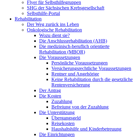
Flyer für Selbsthilfegruppen
SHG der Sächsischen Krebsgesellschaft
Selbsthilfe-Portal
Rehabilitation
Der Weg zurück ins Leben
Onkologische Rehabilitation
Wozu dient sie?
Die Anschlussrehabilitation (AHB)
Die medizinisch-beruflich orientierte
Rehabilitation (MBOR)
Die Voraussetzungen
Persönliche Voraussetzungen
Versicherungsrechtliche Voraussetzungen
Rentner und Angehörige
Keine Rehabilitation durch die gesetzliche
Rentenversicherung
Der Antrag
Die Kosten
Zuzahlung
Befreiung von der Zuzahlung
Die Unterstützung
Übergangsgeld
Reisekosten
Haushaltshilfe und Kinderbetreuung
Die Einrichtungen