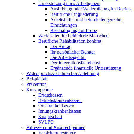
Unterstützung ihres Arbeitgebers
Ausbildung oder Weiterbildung im Betrieb
Berufliche Eingliederung
Arbeitshilfen und behindertengerechte
Einrichtungen
Beschäftigung auf Probe
Werkstätten für behinderte Menschen
Berufliche Rehabilitation konkret
Der Antrag
Ihr persönlicher Berater
Die Arbeitsagentur
Der Integrationsfachdienst
Ergänzende finanzielle Unterstützung
Widerspruchsverfahren bei Ablehnung
Beispielfall
Prävention
Kursangebote
Ersatzkassen
Betriebskrankenkassen
Ortskrankenkassen
Innungskrankenkassen
Knappschaft
SVLFG
Adressen und Ansprechpartner
Versicherungsträger