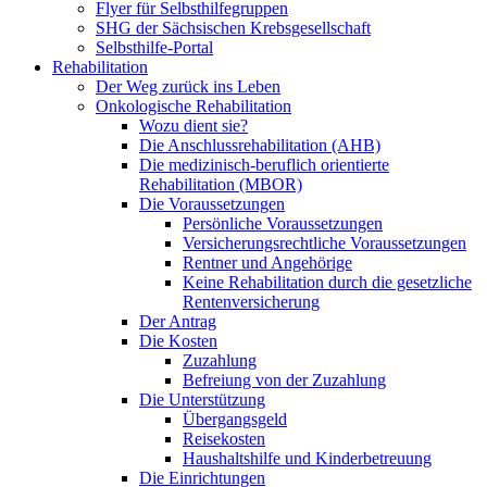
Flyer für Selbsthilfegruppen
SHG der Sächsischen Krebsgesellschaft
Selbsthilfe-Portal
Rehabilitation
Der Weg zurück ins Leben
Onkologische Rehabilitation
Wozu dient sie?
Die Anschlussrehabilitation (AHB)
Die medizinisch-beruflich orientierte
Rehabilitation (MBOR)
Die Voraussetzungen
Persönliche Voraussetzungen
Versicherungsrechtliche Voraussetzungen
Rentner und Angehörige
Keine Rehabilitation durch die gesetzliche
Rentenversicherung
Der Antrag
Die Kosten
Zuzahlung
Befreiung von der Zuzahlung
Die Unterstützung
Übergangsgeld
Reisekosten
Haushaltshilfe und Kinderbetreuung
Die Einrichtungen