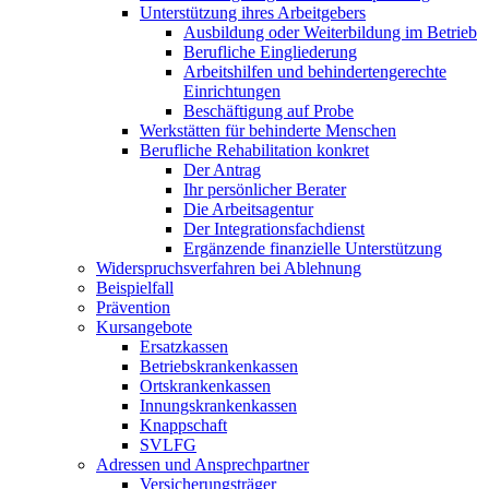
Unterstützung ihres Arbeitgebers
Ausbildung oder Weiterbildung im Betrieb
Berufliche Eingliederung
Arbeitshilfen und behindertengerechte
Einrichtungen
Beschäftigung auf Probe
Werkstätten für behinderte Menschen
Berufliche Rehabilitation konkret
Der Antrag
Ihr persönlicher Berater
Die Arbeitsagentur
Der Integrationsfachdienst
Ergänzende finanzielle Unterstützung
Widerspruchsverfahren bei Ablehnung
Beispielfall
Prävention
Kursangebote
Ersatzkassen
Betriebskrankenkassen
Ortskrankenkassen
Innungskrankenkassen
Knappschaft
SVLFG
Adressen und Ansprechpartner
Versicherungsträger