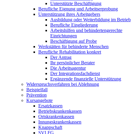
Unterstützte Beschäftigung
Berufliche Eignung und Arbeitserprobung
Unterstützung ihres Arbeitgebers
Ausbildung oder Weiterbildung im Betrieb
Berufliche Eingliederung
Arbeitshilfen und behindertengerechte
Einrichtungen
Beschäftigung auf Probe
Werkstätten für behinderte Menschen
Berufliche Rehabilitation konkret
Der Antrag
Ihr persönlicher Berater
Die Arbeitsagentur
Der Integrationsfachdienst
Ergänzende finanzielle Unterstützung
Widerspruchsverfahren bei Ablehnung
Beispielfall
Prävention
Kursangebote
Ersatzkassen
Betriebskrankenkassen
Ortskrankenkassen
Innungskrankenkassen
Knappschaft
SVLFG