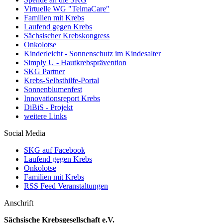
Virtuelle WG "TelmaCare"
Familien mit Krebs
Laufend gegen Krebs
Sächsischer Krebskongress
Onkolotse
Kinderleicht - Sonnenschutz im Kindesalter
Simply U - Hautkrebsprävention
SKG Partner
Krebs-Selbsthilfe-Portal
Sonnenblumenfest
Innovationsreport Krebs
DiBiS - Projekt
weitere Links
Social Media
SKG auf Facebook
Laufend gegen Krebs
Onkolotse
Familien mit Krebs
RSS Feed Veranstaltungen
Anschrift
Sächsische Krebsgesellschaft e.V.