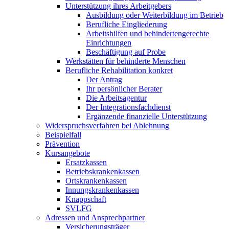
Unterstützung ihres Arbeitgebers
Ausbildung oder Weiterbildung im Betrieb
Berufliche Eingliederung
Arbeitshilfen und behindertengerechte
Einrichtungen
Beschäftigung auf Probe
Werkstätten für behinderte Menschen
Berufliche Rehabilitation konkret
Der Antrag
Ihr persönlicher Berater
Die Arbeitsagentur
Der Integrationsfachdienst
Ergänzende finanzielle Unterstützung
Widerspruchsverfahren bei Ablehnung
Beispielfall
Prävention
Kursangebote
Ersatzkassen
Betriebskrankenkassen
Ortskrankenkassen
Innungskrankenkassen
Knappschaft
SVLFG
Adressen und Ansprechpartner
Versicherungsträger