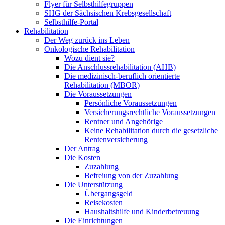
Flyer für Selbsthilfegruppen
SHG der Sächsischen Krebsgesellschaft
Selbsthilfe-Portal
Rehabilitation
Der Weg zurück ins Leben
Onkologische Rehabilitation
Wozu dient sie?
Die Anschlussrehabilitation (AHB)
Die medizinisch-beruflich orientierte
Rehabilitation (MBOR)
Die Voraussetzungen
Persönliche Voraussetzungen
Versicherungsrechtliche Voraussetzungen
Rentner und Angehörige
Keine Rehabilitation durch die gesetzliche
Rentenversicherung
Der Antrag
Die Kosten
Zuzahlung
Befreiung von der Zuzahlung
Die Unterstützung
Übergangsgeld
Reisekosten
Haushaltshilfe und Kinderbetreuung
Die Einrichtungen