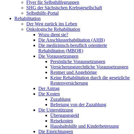
Flyer für Selbsthilfegruppen
SHG der Sächsischen Krebsgesellschaft
Selbsthilfe-Portal
Rehabilitation
Der Weg zurück ins Leben
Onkologische Rehabilitation
Wozu dient sie?
Die Anschlussrehabilitation (AHB)
Die medizinisch-beruflich orientierte
Rehabilitation (MBOR)
Die Voraussetzungen
Persönliche Voraussetzungen
Versicherungsrechtliche Voraussetzungen
Rentner und Angehörige
Keine Rehabilitation durch die gesetzliche
Rentenversicherung
Der Antrag
Die Kosten
Zuzahlung
Befreiung von der Zuzahlung
Die Unterstützung
Übergangsgeld
Reisekosten
Haushaltshilfe und Kinderbetreuung
Die Einrichtungen