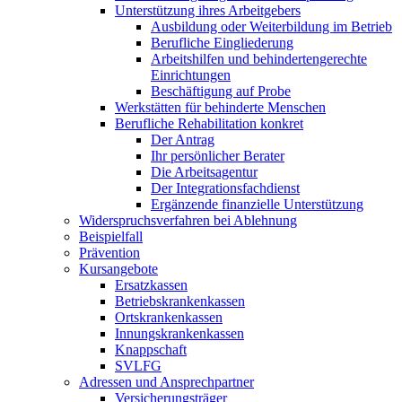
Unterstützung ihres Arbeitgebers
Ausbildung oder Weiterbildung im Betrieb
Berufliche Eingliederung
Arbeitshilfen und behindertengerechte
Einrichtungen
Beschäftigung auf Probe
Werkstätten für behinderte Menschen
Berufliche Rehabilitation konkret
Der Antrag
Ihr persönlicher Berater
Die Arbeitsagentur
Der Integrationsfachdienst
Ergänzende finanzielle Unterstützung
Widerspruchsverfahren bei Ablehnung
Beispielfall
Prävention
Kursangebote
Ersatzkassen
Betriebskrankenkassen
Ortskrankenkassen
Innungskrankenkassen
Knappschaft
SVLFG
Adressen und Ansprechpartner
Versicherungsträger