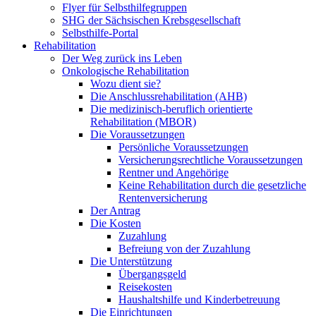
Flyer für Selbsthilfegruppen
SHG der Sächsischen Krebsgesellschaft
Selbsthilfe-Portal
Rehabilitation
Der Weg zurück ins Leben
Onkologische Rehabilitation
Wozu dient sie?
Die Anschlussrehabilitation (AHB)
Die medizinisch-beruflich orientierte
Rehabilitation (MBOR)
Die Voraussetzungen
Persönliche Voraussetzungen
Versicherungsrechtliche Voraussetzungen
Rentner und Angehörige
Keine Rehabilitation durch die gesetzliche
Rentenversicherung
Der Antrag
Die Kosten
Zuzahlung
Befreiung von der Zuzahlung
Die Unterstützung
Übergangsgeld
Reisekosten
Haushaltshilfe und Kinderbetreuung
Die Einrichtungen