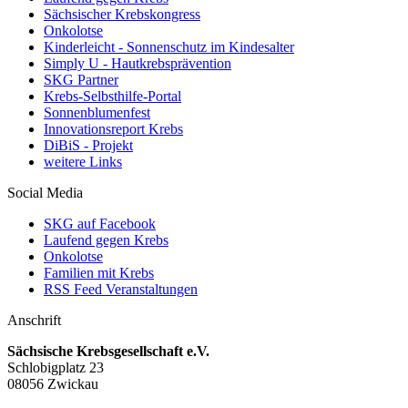
Sächsischer Krebskongress
Onkolotse
Kinderleicht - Sonnenschutz im Kindesalter
Simply U - Hautkrebsprävention
SKG Partner
Krebs-Selbsthilfe-Portal
Sonnenblumenfest
Innovationsreport Krebs
DiBiS - Projekt
weitere Links
Social Media
SKG auf Facebook
Laufend gegen Krebs
Onkolotse
Familien mit Krebs
RSS Feed Veranstaltungen
Anschrift
Sächsische Krebsgesellschaft e.V.
Schlobigplatz 23
08056 Zwickau