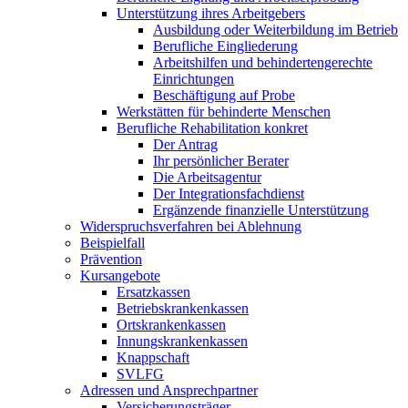
Unterstützung ihres Arbeitgebers
Ausbildung oder Weiterbildung im Betrieb
Berufliche Eingliederung
Arbeitshilfen und behindertengerechte
Einrichtungen
Beschäftigung auf Probe
Werkstätten für behinderte Menschen
Berufliche Rehabilitation konkret
Der Antrag
Ihr persönlicher Berater
Die Arbeitsagentur
Der Integrationsfachdienst
Ergänzende finanzielle Unterstützung
Widerspruchsverfahren bei Ablehnung
Beispielfall
Prävention
Kursangebote
Ersatzkassen
Betriebskrankenkassen
Ortskrankenkassen
Innungskrankenkassen
Knappschaft
SVLFG
Adressen und Ansprechpartner
Versicherungsträger