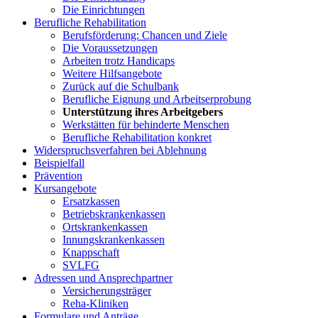
Die Einrichtungen
Berufliche Rehabilitation
Berufsförderung: Chancen und Ziele
Die Voraussetzungen
Arbeiten trotz Handicaps
Weitere Hilfsangebote
Zurück auf die Schulbank
Berufliche Eignung und Arbeitserprobung
Unterstützung ihres Arbeitgebers
Werkstätten für behinderte Menschen
Berufliche Rehabilitation konkret
Widerspruchsverfahren bei Ablehnung
Beispielfall
Prävention
Kursangebote
Ersatzkassen
Betriebskrankenkassen
Ortskrankenkassen
Innungskrankenkassen
Knappschaft
SVLFG
Adressen und Ansprechpartner
Versicherungsträger
Reha-Kliniken
Formulare und Anträge