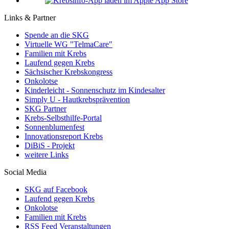
Links & Partner
Spende an die SKG
Virtuelle WG "TelmaCare"
Familien mit Krebs
Laufend gegen Krebs
Sächsischer Krebskongress
Onkolotse
Kinderleicht - Sonnenschutz im Kindesalter
Simply U - Hautkrebsprävention
SKG Partner
Krebs-Selbsthilfe-Portal
Sonnenblumenfest
Innovationsreport Krebs
DiBiS - Projekt
weitere Links
Social Media
SKG auf Facebook
Laufend gegen Krebs
Onkolotse
Familien mit Krebs
RSS Feed Veranstaltungen