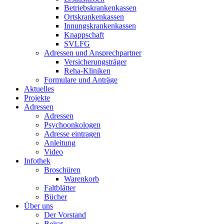
Betriebskrankenkassen
Ortskrankenkassen
Innungskrankenkassen
Knappschaft
SVLFG
Adressen und Ansprechpartner
Versicherungsträger
Reha-Kliniken
Formulare und Anträge
Aktuelles
Projekte
Adressen
Adressen
Psychoonkologen
Adresse eintragen
Anleitung
Video
Infothek
Broschüren
Warenkorb
Faltblätter
Bücher
Über uns
Der Vorstand
Beirat