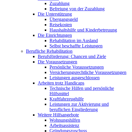
Zuzahlung
Befreiung von der Zuzahlung
Die Unterstützung
Übergangsgeld
Reisekosten
Haushaltshilfe und Kinderbetreuung
Die Einrichtungen
Rehabilitation im Ausland
Selbst beschaffte Leistungen
Berufliche Rehabilitation
Berufsförderung: Chancen und Ziele
Die Voraussetzungen
Persönliche Voraussetzungen
Versicherungsrechtliche Voraussetzungen
Leistungen ausgeschlossen
Arbeiten trotz Handicaps
Technische Hilfen und persönliche
Hilfsmittel
Kraftfahrzeughilfe
Leistungen zur Aktivierung und
beruflichen Eingliederung
Weitere Hilfsangebote
Wohnungshilfen
Arbeitsassistenz
Gründungszuschuss