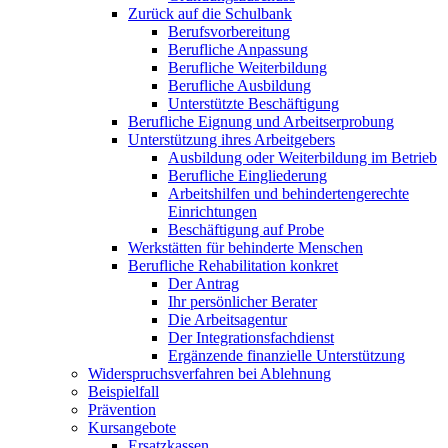
Zurück auf die Schulbank
Berufsvorbereitung
Berufliche Anpassung
Berufliche Weiterbildung
Berufliche Ausbildung
Unterstützte Beschäftigung
Berufliche Eignung und Arbeitserprobung
Unterstützung ihres Arbeitgebers
Ausbildung oder Weiterbildung im Betrieb
Berufliche Eingliederung
Arbeitshilfen und behindertengerechte
Einrichtungen
Beschäftigung auf Probe
Werkstätten für behinderte Menschen
Berufliche Rehabilitation konkret
Der Antrag
Ihr persönlicher Berater
Die Arbeitsagentur
Der Integrationsfachdienst
Ergänzende finanzielle Unterstützung
Widerspruchsverfahren bei Ablehnung
Beispielfall
Prävention
Kursangebote
Ersatzkassen