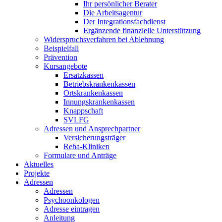
Ihr persönlicher Berater
Die Arbeitsagentur
Der Integrationsfachdienst
Ergänzende finanzielle Unterstützung
Widerspruchsverfahren bei Ablehnung
Beispielfall
Prävention
Kursangebote
Ersatzkassen
Betriebskrankenkassen
Ortskrankenkassen
Innungskrankenkassen
Knappschaft
SVLFG
Adressen und Ansprechpartner
Versicherungsträger
Reha-Kliniken
Formulare und Anträge
Aktuelles
Projekte
Adressen
Adressen
Psychoonkologen
Adresse eintragen
Anleitung