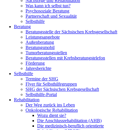
Nachsorge und Rehabilitation
Was kann ich selbst tun?
Psychosoziale Beratung
Partnerschaft und Sexualität
Selbsthilfe
Beratung
Beratungsstelle der Sächsischen Krebsgesellschaft
Leistungsangebote
Außenberatung
Beratungsmobil
Tumorberatungsstellen
Beratungsstellen mit Krebsberatungstelefon
Förderung
Jahresberichte
Selbsthilfe
Termine der SHG
Flyer für Selbsthilfegruppen
SHG der Sächsischen Krebsgesellschaft
Selbsthilfe-Portal
Rehabilitation
Der Weg zurück ins Leben
Onkologische Rehabilitation
Wozu dient sie?
Die Anschlussrehabilitation (AHB)
Die medizinisch-beruflich orientierte