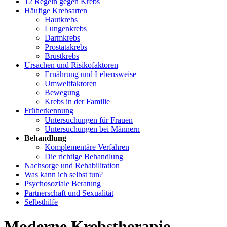
12 Regeln gegen Krebs
Häufige Krebsarten
Hautkrebs
Lungenkrebs
Darmkrebs
Prostatakrebs
Brustkrebs
Ursachen und Risikofaktoren
Ernährung und Lebensweise
Umweltfaktoren
Bewegung
Krebs in der Familie
Früherkennung
Untersuchungen für Frauen
Untersuchungen bei Männern
Behandlung
Komplementäre Verfahren
Die richtige Behandlung
Nachsorge und Rehabilitation
Was kann ich selbst tun?
Psychosoziale Beratung
Partnerschaft und Sexualität
Selbsthilfe
Moderne Krebstherapie