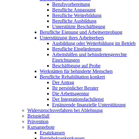
Berufsvorbereitung
Berufliche Anpassung
Berufliche Weiterbildung
Berufliche Ausbildung
Unterstützte Beschäftigung
Berufliche Eignung und Arbeitserprobung
Unterstützung ihres Arbeitgebers
Ausbildung oder Weiterbildung im Betrieb
Berufliche Eingliederung
Arbeitshilfen und behindertengerechte
Einrichtungen
Beschäftigung auf Probe
Werkstätten für behinderte Menschen
Berufliche Rehabilitation konkret
Der Antrag
Ihr persönlicher Berater
Die Arbeitsagentur
Der Integrationsfachdienst
Ergänzende finanzielle Unterstützung
Widerspruchsverfahren bei Ablehnung
Beispielfall
Prävention
Kursangebote
Ersatzkassen
Betriebskrankenkassen