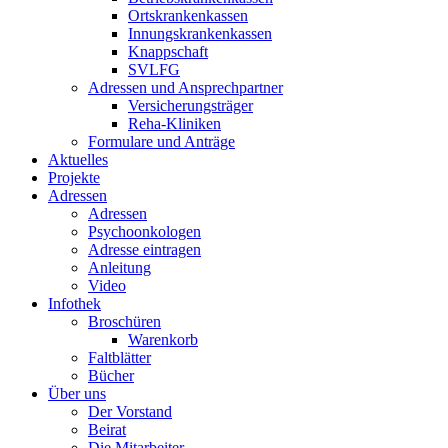
Ortskrankenkassen
Innungskrankenkassen
Knappschaft
SVLFG
Adressen und Ansprechpartner
Versicherungsträger
Reha-Kliniken
Formulare und Anträge
Aktuelles
Projekte
Adressen
Adressen
Psychoonkologen
Adresse eintragen
Anleitung
Video
Infothek
Broschüren
Warenkorb
Faltblätter
Bücher
Über uns
Der Vorstand
Beirat
Die Mitarbeiter