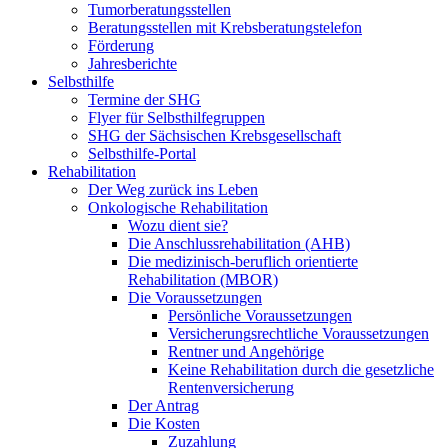
Tumorberatungsstellen
Beratungsstellen mit Krebsberatungstelefon
Förderung
Jahresberichte
Selbsthilfe
Termine der SHG
Flyer für Selbsthilfegruppen
SHG der Sächsischen Krebsgesellschaft
Selbsthilfe-Portal
Rehabilitation
Der Weg zurück ins Leben
Onkologische Rehabilitation
Wozu dient sie?
Die Anschlussrehabilitation (AHB)
Die medizinisch-beruflich orientierte
Rehabilitation (MBOR)
Die Voraussetzungen
Persönliche Voraussetzungen
Versicherungsrechtliche Voraussetzungen
Rentner und Angehörige
Keine Rehabilitation durch die gesetzliche
Rentenversicherung
Der Antrag
Die Kosten
Zuzahlung