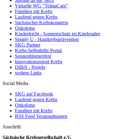
Spende an die SKG
Virtuelle WG "TelmaCare"
Familien mit Krebs
Laufend gegen Krebs
Sächsischer Krebskongress
Onkolotse
Kinderleicht - Sonnenschutz im Kindesalter
Simply U - Hautkrebsprävention
SKG Partner
Krebs-Selbsthilfe-Portal
Sonnenblumenfest
Innovationsreport Krebs
DiBiS - Projekt
weitere Links
Social Media
SKG auf Facebook
Laufend gegen Krebs
Onkolotse
Familien mit Krebs
RSS Feed Veranstaltungen
Anschrift
Sächsische Krebsgesellschaft e.V.