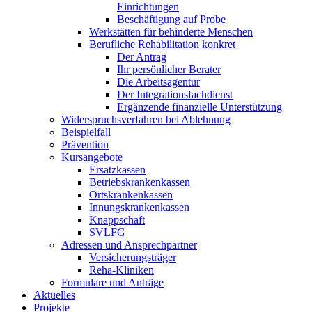
Einrichtungen
Beschäftigung auf Probe
Werkstätten für behinderte Menschen
Berufliche Rehabilitation konkret
Der Antrag
Ihr persönlicher Berater
Die Arbeitsagentur
Der Integrationsfachdienst
Ergänzende finanzielle Unterstützung
Widerspruchsverfahren bei Ablehnung
Beispielfall
Prävention
Kursangebote
Ersatzkassen
Betriebskrankenkassen
Ortskrankenkassen
Innungskrankenkassen
Knappschaft
SVLFG
Adressen und Ansprechpartner
Versicherungsträger
Reha-Kliniken
Formulare und Anträge
Aktuelles
Projekte