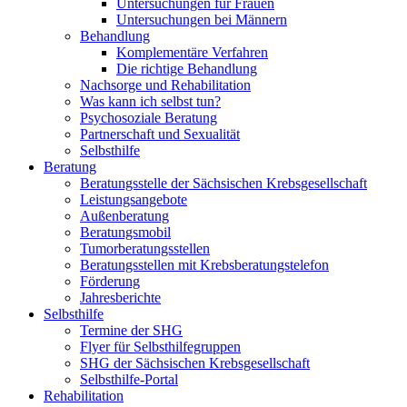
Untersuchungen für Frauen
Untersuchungen bei Männern
Behandlung
Komplementäre Verfahren
Die richtige Behandlung
Nachsorge und Rehabilitation
Was kann ich selbst tun?
Psychosoziale Beratung
Partnerschaft und Sexualität
Selbsthilfe
Beratung
Beratungsstelle der Sächsischen Krebsgesellschaft
Leistungsangebote
Außenberatung
Beratungsmobil
Tumorberatungsstellen
Beratungsstellen mit Krebsberatungstelefon
Förderung
Jahresberichte
Selbsthilfe
Termine der SHG
Flyer für Selbsthilfegruppen
SHG der Sächsischen Krebsgesellschaft
Selbsthilfe-Portal
Rehabilitation