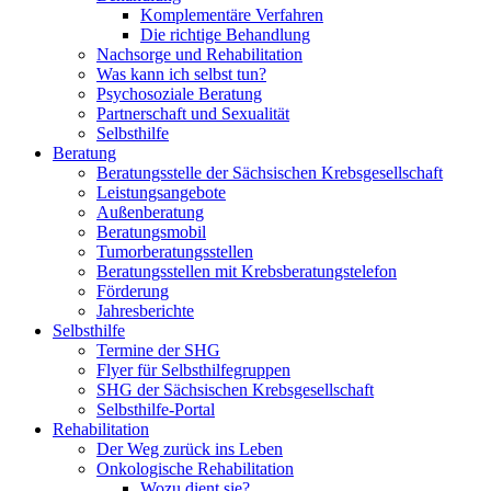
Komplementäre Verfahren
Die richtige Behandlung
Nachsorge und Rehabilitation
Was kann ich selbst tun?
Psychosoziale Beratung
Partnerschaft und Sexualität
Selbsthilfe
Beratung
Beratungsstelle der Sächsischen Krebsgesellschaft
Leistungsangebote
Außenberatung
Beratungsmobil
Tumorberatungsstellen
Beratungsstellen mit Krebsberatungstelefon
Förderung
Jahresberichte
Selbsthilfe
Termine der SHG
Flyer für Selbsthilfegruppen
SHG der Sächsischen Krebsgesellschaft
Selbsthilfe-Portal
Rehabilitation
Der Weg zurück ins Leben
Onkologische Rehabilitation
Wozu dient sie?