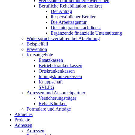
Werkstätten für behinderte Menschen
Berufliche Rehabilitation konkret
Der Antrag
Ihr persönlicher Berater
Die Arbeitsagentur
Der Integrationsfachdienst
Ergänzende finanzielle Unterstützung
Widerspruchsverfahren bei Ablehnung
Beispielfall
Prävention
Kursangebote
Ersatzkassen
Betriebskrankenkassen
Ortskrankenkassen
Innungskrankenkassen
Knappschaft
SVLFG
Adressen und Ansprechpartner
Versicherungsträger
Reha-Kliniken
Formulare und Anträge
Aktuelles
Projekte
Adressen
Adressen