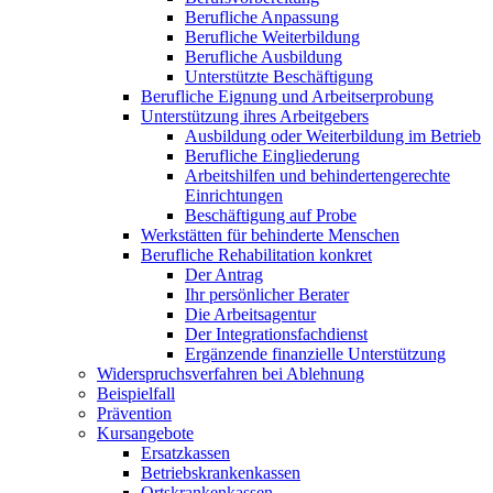
Berufliche Anpassung
Berufliche Weiterbildung
Berufliche Ausbildung
Unterstützte Beschäftigung
Berufliche Eignung und Arbeitserprobung
Unterstützung ihres Arbeitgebers
Ausbildung oder Weiterbildung im Betrieb
Berufliche Eingliederung
Arbeitshilfen und behindertengerechte
Einrichtungen
Beschäftigung auf Probe
Werkstätten für behinderte Menschen
Berufliche Rehabilitation konkret
Der Antrag
Ihr persönlicher Berater
Die Arbeitsagentur
Der Integrationsfachdienst
Ergänzende finanzielle Unterstützung
Widerspruchsverfahren bei Ablehnung
Beispielfall
Prävention
Kursangebote
Ersatzkassen
Betriebskrankenkassen
Ortskrankenkassen