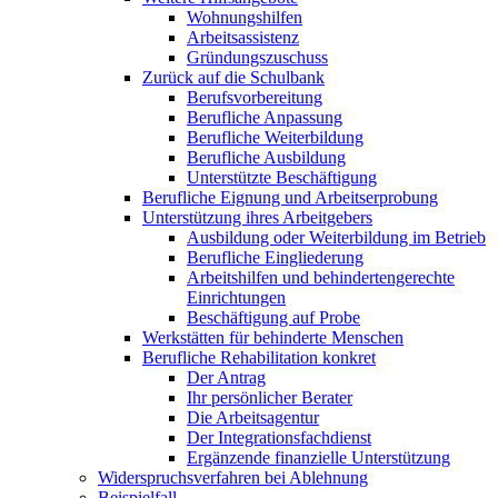
Wohnungshilfen
Arbeitsassistenz
Gründungszuschuss
Zurück auf die Schulbank
Berufsvorbereitung
Berufliche Anpassung
Berufliche Weiterbildung
Berufliche Ausbildung
Unterstützte Beschäftigung
Berufliche Eignung und Arbeitserprobung
Unterstützung ihres Arbeitgebers
Ausbildung oder Weiterbildung im Betrieb
Berufliche Eingliederung
Arbeitshilfen und behindertengerechte
Einrichtungen
Beschäftigung auf Probe
Werkstätten für behinderte Menschen
Berufliche Rehabilitation konkret
Der Antrag
Ihr persönlicher Berater
Die Arbeitsagentur
Der Integrationsfachdienst
Ergänzende finanzielle Unterstützung
Widerspruchsverfahren bei Ablehnung
Beispielfall