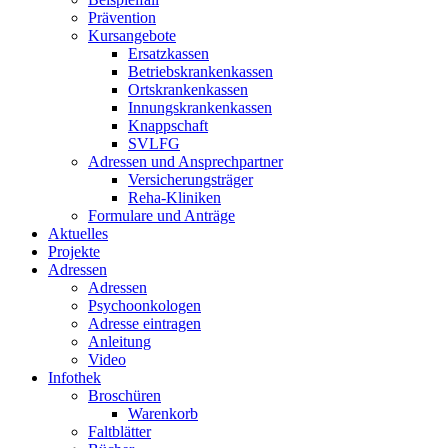
Prävention
Kursangebote
Ersatzkassen
Betriebskrankenkassen
Ortskrankenkassen
Innungskrankenkassen
Knappschaft
SVLFG
Adressen und Ansprechpartner
Versicherungsträger
Reha-Kliniken
Formulare und Anträge
Aktuelles
Projekte
Adressen
Adressen
Psychoonkologen
Adresse eintragen
Anleitung
Video
Infothek
Broschüren
Warenkorb
Faltblätter