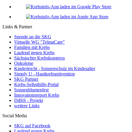
Links & Partner
Spende an die SKG
Virtuelle WG "TelmaCare"
Familien mit Krebs
Laufend gegen Krebs
Sächsischer Krebskongress
Onkolotse
Kinderleicht - Sonnenschutz im Kindesalter
Simply U - Hautkrebsprävention
SKG Partner
Krebs-Selbsthilfe-Portal
Sonnenblumenfest
Innovationsreport Krebs
DiBiS - Projekt
weitere Links
Social Media
SKG auf Facebook
Laufend gegen Krebs