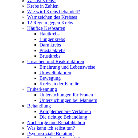
Was ist Krebs?
Krebs in Zahlen
Wie wird Krebs behandelt?
Warnzeichen des Krebses
12 Regeln gegen Krebs
Häufige Krebsarten
Hautkrebs
Lungenkrebs
Darmkrebs
Prostatakrebs
Brustkrebs
Ursachen und Risikofaktoren
Ernährung und Lebensweise
Umweltfaktoren
Bewegung
Krebs in der Familie
Früherkennung
Untersuchungen für Frauen
Untersuchungen bei Männern
Behandlung
Komplementäre Verfahren
Die richtige Behandlung
Nachsorge und Rehabilitation
Was kann ich selbst tun?
Psychosoziale Beratung