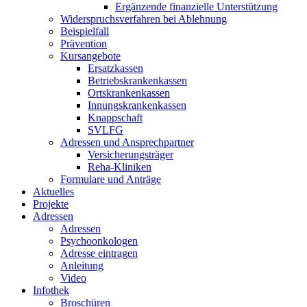
Ergänzende finanzielle Unterstützung
Widerspruchsverfahren bei Ablehnung
Beispielfall
Prävention
Kursangebote
Ersatzkassen
Betriebskrankenkassen
Ortskrankenkassen
Innungskrankenkassen
Knappschaft
SVLFG
Adressen und Ansprechpartner
Versicherungsträger
Reha-Kliniken
Formulare und Anträge
Aktuelles
Projekte
Adressen
Adressen
Psychoonkologen
Adresse eintragen
Anleitung
Video
Infothek
Broschüren