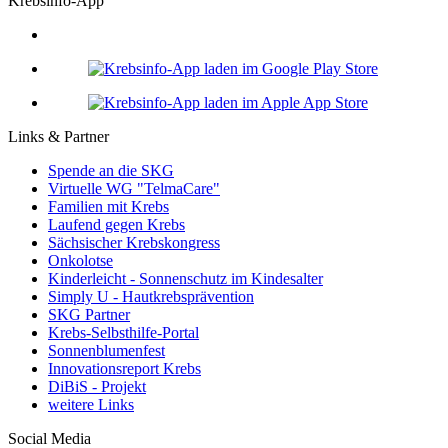
Krebsinfo-App
Links & Partner
Spende an die SKG
Virtuelle WG "TelmaCare"
Familien mit Krebs
Laufend gegen Krebs
Sächsischer Krebskongress
Onkolotse
Kinderleicht - Sonnenschutz im Kindesalter
Simply U - Hautkrebsprävention
SKG Partner
Krebs-Selbsthilfe-Portal
Sonnenblumenfest
Innovationsreport Krebs
DiBiS - Projekt
weitere Links
Social Media