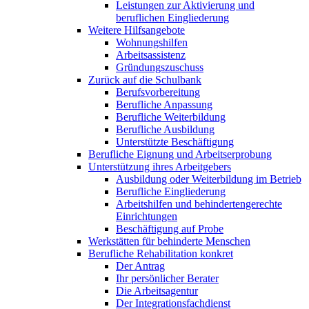
Leistungen zur Aktivierung und
beruflichen Eingliederung
Weitere Hilfsangebote
Wohnungshilfen
Arbeitsassistenz
Gründungszuschuss
Zurück auf die Schulbank
Berufsvorbereitung
Berufliche Anpassung
Berufliche Weiterbildung
Berufliche Ausbildung
Unterstützte Beschäftigung
Berufliche Eignung und Arbeitserprobung
Unterstützung ihres Arbeitgebers
Ausbildung oder Weiterbildung im Betrieb
Berufliche Eingliederung
Arbeitshilfen und behindertengerechte
Einrichtungen
Beschäftigung auf Probe
Werkstätten für behinderte Menschen
Berufliche Rehabilitation konkret
Der Antrag
Ihr persönlicher Berater
Die Arbeitsagentur
Der Integrationsfachdienst