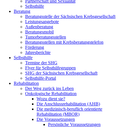
Partnerschaft und Sexualität
Selbsthilfe
Beratung
Beratungsstelle der Sächsischen Krebsgesellschaft
Leistungsangebote
Außenberatung
Beratungsmobil
Tumorberatungsstellen
Beratungsstellen mit Krebsberatungstelefon
Förderung
Jahresberichte
Selbsthilfe
Termine der SHG
Flyer für Selbsthilfegruppen
SHG der Sächsischen Krebsgesellschaft
Selbsthilfe-Portal
Rehabilitation
Der Weg zurück ins Leben
Onkologische Rehabilitation
Wozu dient sie?
Die Anschlussrehabilitation (AHB)
Die medizinisch-beruflich orientierte
Rehabilitation (MBOR)
Die Voraussetzungen
Persönliche Voraussetzungen