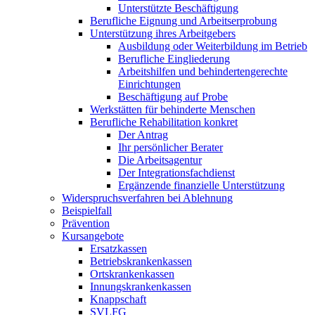
Unterstützte Beschäftigung
Berufliche Eignung und Arbeitserprobung
Unterstützung ihres Arbeitgebers
Ausbildung oder Weiterbildung im Betrieb
Berufliche Eingliederung
Arbeitshilfen und behindertengerechte
Einrichtungen
Beschäftigung auf Probe
Werkstätten für behinderte Menschen
Berufliche Rehabilitation konkret
Der Antrag
Ihr persönlicher Berater
Die Arbeitsagentur
Der Integrationsfachdienst
Ergänzende finanzielle Unterstützung
Widerspruchsverfahren bei Ablehnung
Beispielfall
Prävention
Kursangebote
Ersatzkassen
Betriebskrankenkassen
Ortskrankenkassen
Innungskrankenkassen
Knappschaft
SVLFG