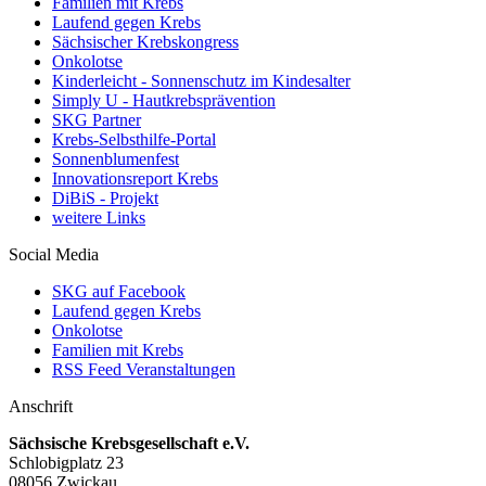
Familien mit Krebs
Laufend gegen Krebs
Sächsischer Krebskongress
Onkolotse
Kinderleicht - Sonnenschutz im Kindesalter
Simply U - Hautkrebsprävention
SKG Partner
Krebs-Selbsthilfe-Portal
Sonnenblumenfest
Innovationsreport Krebs
DiBiS - Projekt
weitere Links
Social Media
SKG auf Facebook
Laufend gegen Krebs
Onkolotse
Familien mit Krebs
RSS Feed Veranstaltungen
Anschrift
Sächsische Krebsgesellschaft e.V.
Schlobigplatz 23
08056 Zwickau