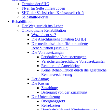
Termine der SHG
Flyer für Selbsthilfegruppen
SHG der Sächsischen Krebsgesellschaft
Selbsthilfe-Portal
Rehabilitation
Der Weg zurück ins Leben
Onkologische Rehabilitation
Wozu dient sie?
Die Anschlussrehabilitation (AHB)
Die medizinisch-beruflich orientierte
Rehabilitation (MBOR)
Die Voraussetzungen
Persönliche Voraussetzungen
Versicherungsrechtliche Voraussetzungen
Rentner und Angehörige
Keine Rehabilitation durch die gesetzliche
Rentenversicherung
Der Antrag
Die Kosten
Zuzahlung
Befreiung von der Zuzahlung
Die Unterstützung
Übergangsgeld
Reisekosten
Haushaltshilfe und Kinderbetreuung