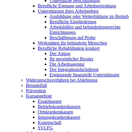
Unterstützte Beschäftigung
Berufliche Eignung und Arbeitserprobung
Unterstützung ihres Arbeitgebers
Ausbildung oder Weiterbildung im Betrieb
Berufliche Eingliederung
Arbeitshilfen und behindertengerechte
Einrichtungen
Beschäftigung auf Probe
Werkstätten für behinderte Menschen
Berufliche Rehabilitation konkret
Der Antrag
Ihr persönlicher Berater
Die Arbeitsagentur
Der Integrationsfachdienst
Ergänzende finanzielle Unterstützung
Widerspruchsverfahren bei Ablehnung
Beispielfall
Prävention
Kursangebote
Ersatzkassen
Betriebskrankenkassen
Ortskrankenkassen
Innungskrankenkassen
Knappschaft
SVLFG