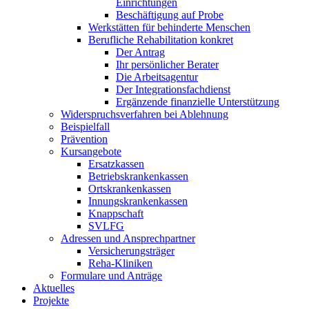
Einrichtungen
Beschäftigung auf Probe
Werkstätten für behinderte Menschen
Berufliche Rehabilitation konkret
Der Antrag
Ihr persönlicher Berater
Die Arbeitsagentur
Der Integrationsfachdienst
Ergänzende finanzielle Unterstützung
Widerspruchsverfahren bei Ablehnung
Beispielfall
Prävention
Kursangebote
Ersatzkassen
Betriebskrankenkassen
Ortskrankenkassen
Innungskrankenkassen
Knappschaft
SVLFG
Adressen und Ansprechpartner
Versicherungsträger
Reha-Kliniken
Formulare und Anträge
Aktuelles
Projekte