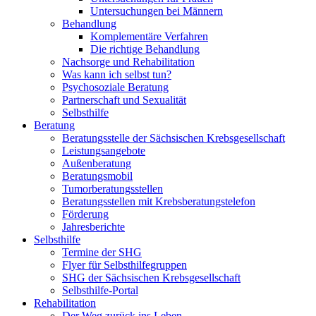
Untersuchungen bei Männern
Behandlung
Komplementäre Verfahren
Die richtige Behandlung
Nachsorge und Rehabilitation
Was kann ich selbst tun?
Psychosoziale Beratung
Partnerschaft und Sexualität
Selbsthilfe
Beratung
Beratungsstelle der Sächsischen Krebsgesellschaft
Leistungsangebote
Außenberatung
Beratungsmobil
Tumorberatungsstellen
Beratungsstellen mit Krebsberatungstelefon
Förderung
Jahresberichte
Selbsthilfe
Termine der SHG
Flyer für Selbsthilfegruppen
SHG der Sächsischen Krebsgesellschaft
Selbsthilfe-Portal
Rehabilitation
Der Weg zurück ins Leben