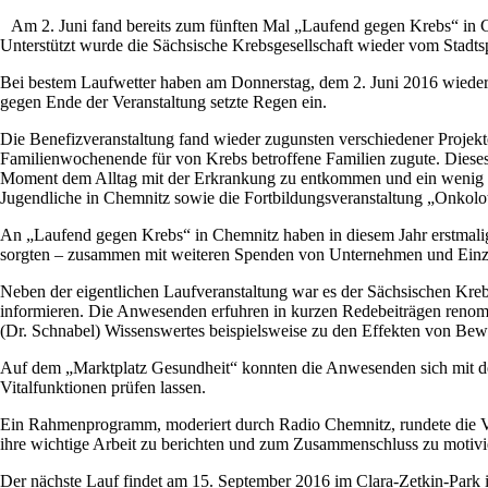
Am 2. Juni fand bereits zum fünften Mal „Laufend gegen Krebs“ in C
Unterstützt wurde die Sächsische Krebsgesellschaft wieder vom Stadts
Bei bestem Laufwetter haben am Donnerstag, dem 2. Juni 2016 wieder
gegen Ende der Veranstaltung setzte Regen ein.
Die Benefizveranstaltung fand wieder zugunsten verschiedener Projek
Familienwochenende für von Krebs betroffene Familien zugute. Dieses 
Moment dem Alltag mit der Erkrankung zu entkommen und ein wenig zu
Jugendliche in Chemnitz sowie die Fortbildungsveranstaltung „Onkolots
An „Laufend gegen Krebs“ in Chemnitz haben in diesem Jahr erstmal
sorgten – zusammen mit weiteren Spenden von Unternehmen und Einze
Neben der eigentlichen Laufveranstaltung war es der Sächsischen Kre
informieren. Die Anwesenden erfuhren in kurzen Redebeiträgen renom
(Dr. Schnabel) Wissenswertes beispielsweise zu den Effekten von Bew
Auf dem „Marktplatz Gesundheit“ konnten die Anwesenden sich mit de
Vitalfunktionen prüfen lassen.
Ein Rahmenprogramm, moderiert durch Radio Chemnitz, rundete die Vera
ihre wichtige Arbeit zu berichten und zum Zusammenschluss zu motivi
Der nächste Lauf findet am 15. September 2016 im Clara-Zetkin-Park in