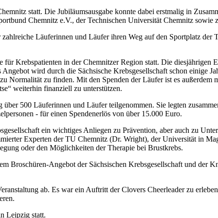
hemnitz statt. Die Jubiläumsausgabe konnte dabei erstmalig in Zusam
portbund Chemnitz e.V., der Technischen Universität Chemnitz sowie z
 zahlreiche Läuferinnen und Läufer ihren Weg auf den Sportplatz der
te für Krebspatienten in der Chemnitzer Region statt. Die diesjähri
Angebot wird durch die Sächsische Krebsgesellschaft schon einige Jahr
 Normalität zu finden. Mit den Spenden der Läufer ist es außerdem m
e“ weiterhin finanziell zu unterstützen.
ig über 500 Läuferinnen und Läufer teilgenommen. Sie legten zusamm
lpersonen - für einen Spendenerlös von über 15.000 Euro.
bsgesellschaft ein wichtiges Anliegen zu Prävention, aber auch zu Un
mierter Experten der TU Chemnitz (Dr. Wright), der Universität in M
egung oder den Möglichkeiten der Therapie bei Brustkrebs.
m Broschüren-Angebot der Sächsischen Krebsgesellschaft und der Knap
nstaltung ab. Es war ein Auftritt der Clovers Cheerleader zu erleben.
eren.
 Leipzig statt.