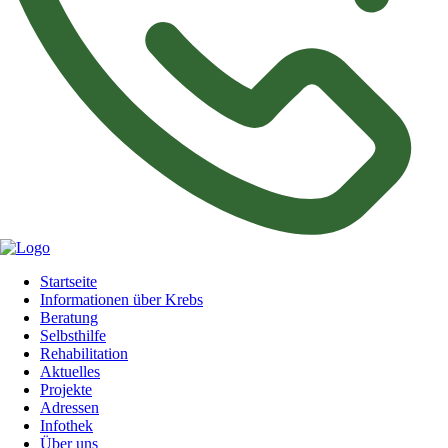
Navigation
Startseite
überspringen
Informationen über Krebs
Beratung
Selbsthilfe
Rehabilitation
Aktuelles
Projekte
Adressen
Infothek
Über uns