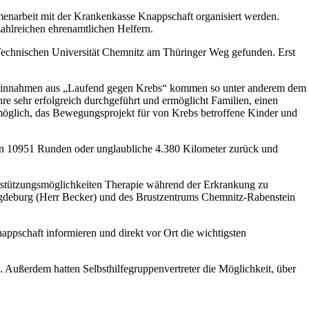
menarbeit mit der Krankenkasse Knappschaft organisiert werden.
ahlreichen ehrenamtlichen Helfern.
 Technischen Universität Chemnitz am Thüringer Weg gefunden. Erst
gen Einnahmen aus „Laufend gegen Krebs“ kommen so unter anderem dem
e sehr erfolgreich durchgeführt und ermöglicht Familien, einen
öglich, das Bewegungsprojekt für von Krebs betroffene Kinder und
en 10951 Runden oder unglaubliche 4.380 Kilometer zurück und
terstützungsmöglichkeiten Therapie während der Erkrankung zu
agdeburg (Herr Becker) und des Brustzentrums Chemnitz-Rabenstein
pschaft informieren und direkt vor Ort die wichtigsten
 Außerdem hatten Selbsthilfegruppenvertreter die Möglichkeit, über